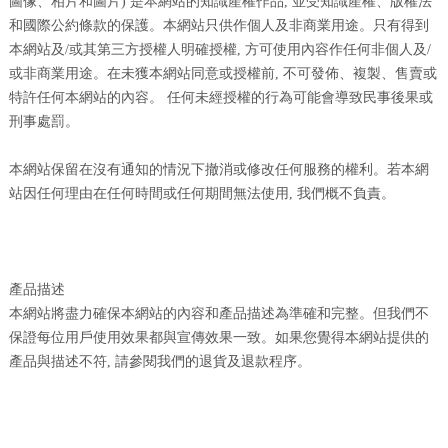
圖像、相片和圖片) 是本網站的知識產權作品, 並受知識產權、版權法
和國際公約條款的保護。本網站只供作個人及非商業用途。只有得到
本網站及/或其第三方授權人明確授權, 方可使用內容作任何非個人及/
或非商業用途。在未獲本網站同意或授權前, 不可發佈、複製、售賣或
特許任何本網站的內容。 任何未經授權的行為可能會導致民事後果或
刑事處罰。
本網站保留在沒有通知的情況下撤消或修改任何服務的權利。若本網
站因任何理由在任何時間或任何期間無法使用, 我們概不負責。
產品描述
本網站將盡力確保本網站的內容和產品描述為準確和完整。但我們不
保證每位用戶使用效果都與宣傳效果一致。如果您覺得本網站提供的
產品與描述不符, 請參閱我們的退貨及退款程序。